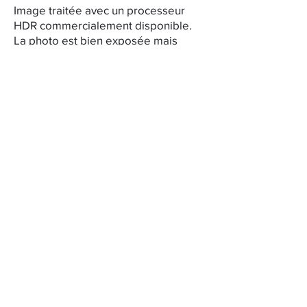
Image traitée avec un processeur
HDR commercialement disponible.
La photo est bien exposée mais
manque d'émotion nécessaire pour
attirer et garder les clients
intéressés. La plupart des images
traitées de cette manière ont souvent
de fortes teintes bleues et jaunes
qui, si elles ne sont pas correctement
corrigées, obligeront le photographe
à désaturer fortement certaines
couleurs.
L'image est traitée à l'aide d'un
processus avancé de type HDR. Les
images sont nettes et ont un bon
contraste. Les couleurs sont bien
maîtrisées.